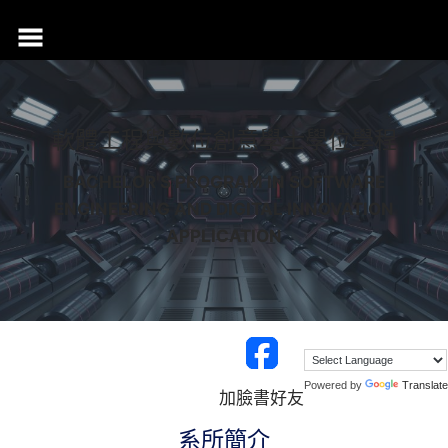
跳
至
主
要
內
容
軟體工程與數位創意學士學位學程
BACHELOR'S PROGRAM IN SOFTWARE
ENGINEERING AND DIGITAL INNOVATION
APPLICATION
Powered by
Translate
加臉書好友
系所簡介