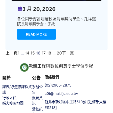
3 月 20, 2026
各位同學好呂明憲校友清寒獎助學金、孔祥熙
院長清寒獎學金、于故
READ MORE
上一頁
1
...
14
15
16
17
18
...
20
下一頁
軟體工程與數位創意學士學位學程
聯絡我們
關於
公告
(02)2905-2875
課表/必選修課程資
系辦公
訊
告
c0t@mail.fju.edu.tw
行政人員
競賽資
新北市新莊區中正路510號 [進修部大樓
輔大校園地圖
訊
ES218]
活動訊