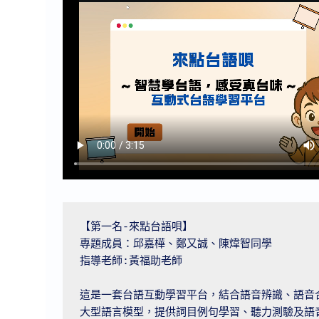
【第一名-來點台語唄】

專題成員：邱嘉樺、鄭又誠、陳煒智同學

指導老師:黃福助老師

這是一套台語互動學習平台，結合語音辨識、語音
大型語言模型，提供詞目例句學習、聽力測驗及語