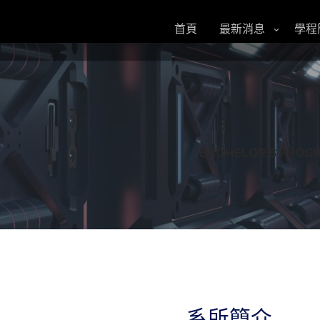
跳
至
首頁
最新消息
學程
主
要
內
容
BACHELOR'S PROGR
系所簡介