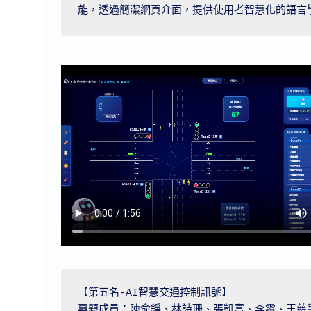
能，透過簡潔網頁介面，提供使用者智慧化的語言
【第五名-AI智慧交通控制訊號】

專題成員：陳俞錚、林詩珊、張凱富、李霽、王慈慧