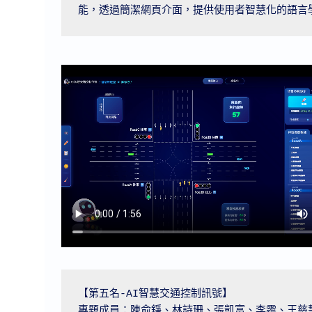
能，透過簡潔網頁介面，提供使用者智慧化的語言
【第五名-AI智慧交通控制訊號】

專題成員：陳俞錚、林詩珊、張凱富、李霽、王慈慧