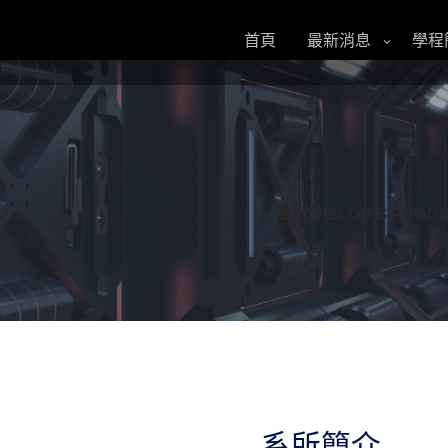
跳
至
首頁
最新消息
學程
主
要
內
容
BACHELOR'S PROGR
系所簡介