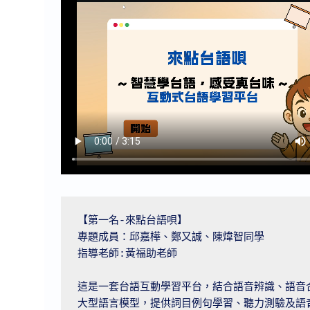
【第一名-來點台語唄】

專題成員：邱嘉樺、鄭又誠、陳煒智同學

指導老師:黃福助老師

這是一套台語互動學習平台，結合語音辨識、語音
大型語言模型，提供詞目例句學習、聽力測驗及語