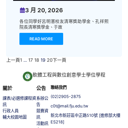
3 月 20, 2026
各位同學好呂明憲校友清寒獎助學金、孔祥熙
院長清寒獎學金、于故
READ MORE
上一頁
1
...
17
18
19
20
下一頁
軟體工程與數位創意學士學位學程
聯絡我們
關於
公告
(02)2905-2875
課表/必選修課程資
系辦公
訊
告
c0t@mail.fju.edu.tw
行政人員
競賽資
新北市新莊區中正路510號 [進修部大樓
輔大校園地圖
訊
ES218]
活動訊