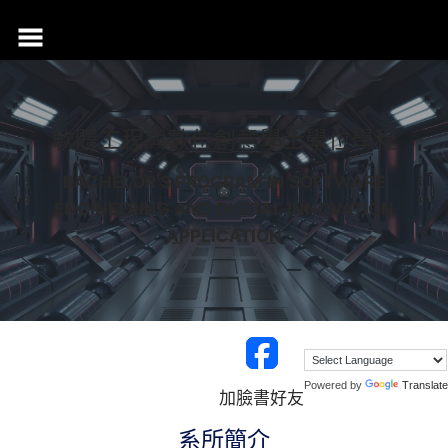
跳
至
主
要
內
容
軟體工程與數位創意學士學位學程
BACHELOR'S PROGRAM IN SOFTWARE
ENGINEERING AND DIGITAL INNOVATION
APPLICATION
Powered by
Translate
加臉書好友
系所簡介