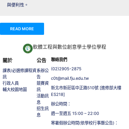
與便利性。
READ MORE
軟體工程與數位創意學士學位學程
聯絡我們
關於
公告
(02)2905-2875
課表/必選修課程資
系辦公
訊
告
c0t@mail.fju.edu.tw
行政人員
競賽資
新北市新莊區中正路510號 [進修部大樓
輔大校園地圖
訊
ES218]
活動訊
息
辦公時間：
招生訊
週一至週五 15:00 – 22:00
息
寒暑假辦公時間(依學校行事曆公告)：