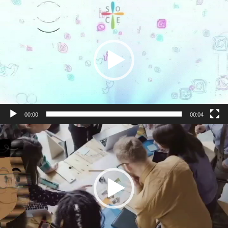
視
訊
播
放
器
00:00
00:04
視
訊
播
放
器