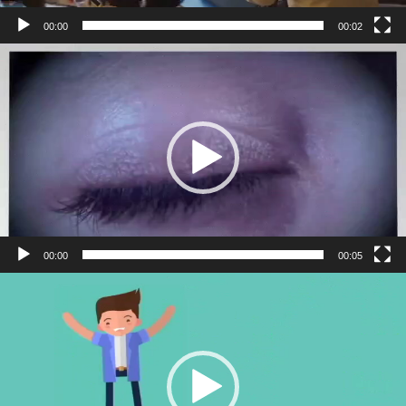
00:00
00:02
視
訊
播
放
器
00:00
00:05
視
訊
播
放
器