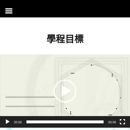
跳
至
主
要
內
學程目標
容
視
訊
播
放
器
00:00
00:06