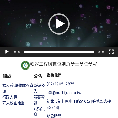
播
放
器
00:00
00:05
軟體工程與數位創意學士學位學程
聯絡我們
關於
公告
(02)2905-2875
課表/必選修課程資
系辦公
訊
告
c0t@mail.fju.edu.tw
行政人員
競賽資
新北市新莊區中正路510號 [進修部大樓
輔大校園地圖
訊
ES218]
活動訊
息
辦公時間：