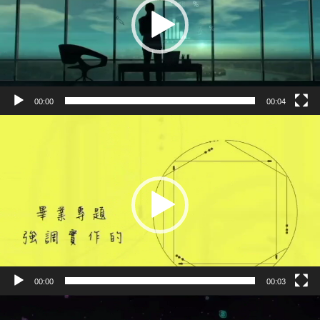
器
00:00
00:04
視
訊
播
放
器
00:00
00:03
視
訊