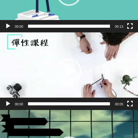
00:00
00:13
視
訊
播
放
器
00:00
00:05
視
訊
播
放