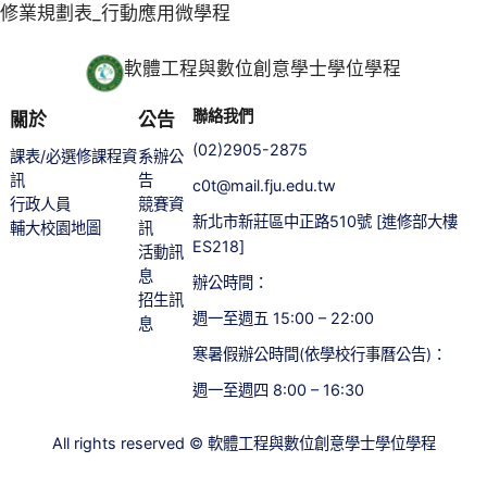
修業規劃表_行動應用微學程
軟體工程與數位創意學士學位學程
聯絡我們
關於
公告
(02)2905-2875
課表/必選修課程資
系辦公
訊
告
c0t@mail.fju.edu.tw
行政人員
競賽資
新北市新莊區中正路510號 [進修部大樓
輔大校園地圖
訊
ES218]
活動訊
息
辦公時間：
招生訊
週一至週五 15:00 – 22:00
息
寒暑假辦公時間(依學校行事曆公告)：
週一至週四 8:00 – 16:30
All rights reserved © 軟體工程與數位創意學士學位學程